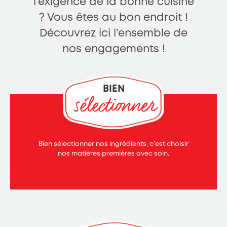
l’exigence de la bonne cuisine
Charte de confidentialité
? Vous êtes au bon endroit !
Découvrez ici l’ensemble de
nos engagements !
BIEN
sélectionner
Bien sélectionner nos ingrédients, c’est choisir
nos matières premières avec soin.