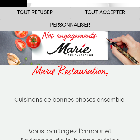
Espace
TOUT REFUSER
TOUT ACCEPTER
Pro
Menu
PERSONNALISER
Marie Restauration,
Le site internet Marie Restauration utilise des cookies
!
Cuisinons de bonnes choses ensemble.
Nous utilisons des cookies pour nous assurer du bon
fonctionnement de notre site et à des fins analytiques. Vous
pouvez changer d'avis à tout moment en cliquant sur l'icône
présente sur chaque page de notre site. En autorisant ces
services tiers, vous acceptez le dépôt et la lecture de cookies et
l'utilisation de technologies de suivi nécessaires à leur bon
Vous partagez l’amour et
fonctionnement.