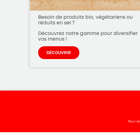
 aides
Besoin de produits bio, végétariens ou
s pour
réduits en sel ?
es à
Découvrez notre gamme pour diversifier
vos menus !
DÉCOUVRIR
Pour t