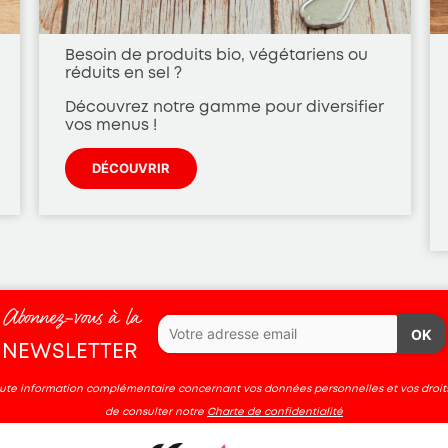
Besoin de produits bio, végétariens ou
réduits en sel ?
Découvrez notre gamme pour diversifier
vos menus !
DÉCOUVRIR
Abonnez-vous à la
OK
NEWSLETTER
oute information complémentaire concernant vos données personnelles et vos droits
de consulter notre
Charte de confidentialité