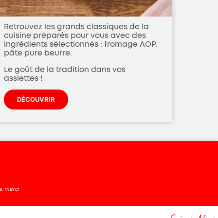
Retrouvez les grands classiques de la
Décou
cuisine préparés pour vous avec des
simpl
ingrédients sélectionnés : fromage AOP,
access
pâte pure beurre.
Des pr
Le goût de la tradition dans vos
conviv
assiettes !
DÉCOUVRIR
DÉ
, merci