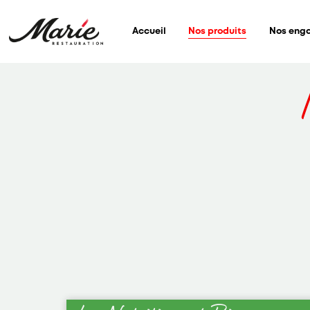
!
Nos produits
Accueil
Nos eng
Nous utilisons des cookies pour nous
assurer du bon fonctionnement de
notre site et à des fins analytiques.
Vous pouvez changer d'avis à tout
moment en cliquant sur l'icône
présente sur chaque page de notre
site. En autorisant ces services tiers,
vous acceptez le dépôt et la lecture
de cookies et l'utilisation de
technologies de suivi nécessaires à
leur bon fonctionnement.
Charte de confidentialité