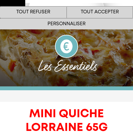
Espace
TOUT REFUSER
TOUT ACCEPTER
Pro
Menu
PERSONNALISER
Les Essentiels
Le site internet Marie Restauration utilise des cookies
!
Nous utilisons des cookies pour nous assurer du bon
fonctionnement de notre site et à des fins analytiques. Vous
pouvez changer d'avis à tout moment en cliquant sur l'icône
MINI QUICHE
présente sur chaque page de notre site. En autorisant ces
services tiers, vous acceptez le dépôt et la lecture de cookies et
l'utilisation de technologies de suivi nécessaires à leur bon
LORRAINE 65G
fonctionnement.