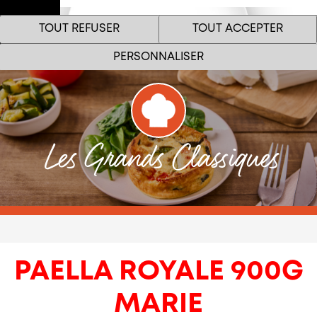
Espace
TOUT REFUSER
TOUT ACCEPTER
Pro
Menu
PERSONNALISER
Les Grands Classiques
Le site internet Marie Restauration utilise des cookies
!
Nous utilisons des cookies pour nous assurer du bon
fonctionnement de notre site et à des fins analytiques. Vous
pouvez changer d'avis à tout moment en cliquant sur l'icône
PAELLA ROYALE 900G
présente sur chaque page de notre site. En autorisant ces
services tiers, vous acceptez le dépôt et la lecture de cookies et
l'utilisation de technologies de suivi nécessaires à leur bon
MARIE
fonctionnement.