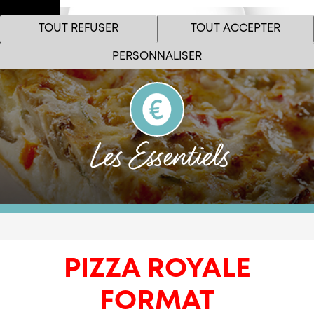
Espace
TOUT REFUSER
TOUT ACCEPTER
Pro
Menu
PERSONNALISER
Les Essentiels
Le site internet Marie Restauration utilise des cookies
!
Nous utilisons des cookies pour nous assurer du bon
fonctionnement de notre site et à des fins analytiques. Vous
pouvez changer d'avis à tout moment en cliquant sur l'icône
PIZZA ROYALE
présente sur chaque page de notre site. En autorisant ces
services tiers, vous acceptez le dépôt et la lecture de cookies et
l'utilisation de technologies de suivi nécessaires à leur bon
FORMAT
fonctionnement.