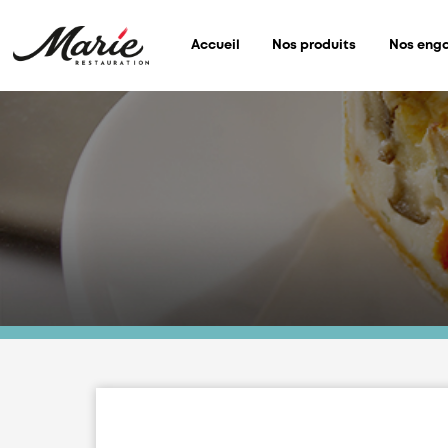
!
Accueil
Nos produits
Nos eng
Nous utilisons des cookies pour nous
assurer du bon fonctionnement de
notre site et à des fins analytiques.
Vous pouvez changer d'avis à tout
moment en cliquant sur l'icône
présente sur chaque page de notre
site. En autorisant ces services tiers,
vous acceptez le dépôt et la lecture
de cookies et l'utilisation de
technologies de suivi nécessaires à
leur bon fonctionnement.
Charte de confidentialité