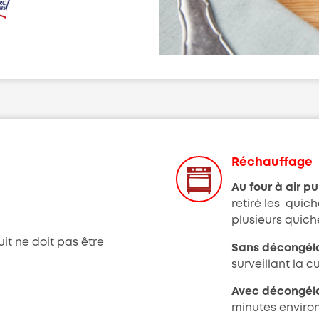
Réchauffage
Au four à air p
retiré les quic
plusieurs quich
it ne doit pas être
Sans décongéla
surveillant la c
Avec décongélati
minutes environ 