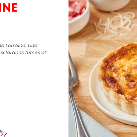
INE
he Lorraine.
Une
ux lardons fumés et