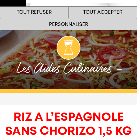
Espace
TOUT REFUSER
TOUT ACCEPTER
Pro
Menu
PERSONNALISER
Les Aides Culinaires -
Le site internet Marie Restauration utilise des cookies
!
Nous utilisons des cookies pour nous assurer du bon
fonctionnement de notre site et à des fins analytiques. Vous
pouvez changer d'avis à tout moment en cliquant sur l'icône
RIZ A L’ESPAGNOLE
présente sur chaque page de notre site. En autorisant ces
services tiers, vous acceptez le dépôt et la lecture de cookies et
l'utilisation de technologies de suivi nécessaires à leur bon
SANS CHORIZO 1,5 KG
fonctionnement.