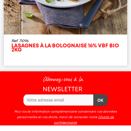
Ref. 71096
LASAGNES À LA BOLOGNAISE 16% VBF BIO
2KG
Abonnez-vous à la
NEWSLETTER
OK
Pour toute information complémentaire concernant vos données
personnelles et vos droits, merci de consulter notre
Charte de
confidentialité